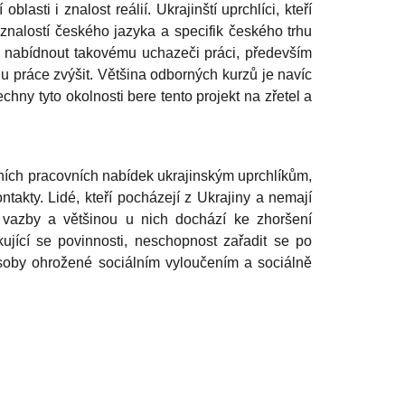
asti i znalost reálií. Ukrajinští uprchlíci, kteří
eznalostí českého jazyka a specifik českého trhu
 nabídnout takovému uchazeči práci, především
hu práce zvýšit. Většina odborných kurzů je navíc
y tyto okolnosti bere tento projekt na zřetel a
tních pracovních nabídek ukrajinským uprchlíkům,
ontakty. Lidé, kteří pocházejí z Ukrajiny a nemají
í vazby a většinou u nich dochází ke zhoršení
ující se povinnosti, neschopnost zařadit se po
soby ohrožené sociálním vyloučením a sociálně