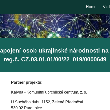
Home
Vzdě
ip to main content
Skip to navigat
apojení osob ukrajinské národnosti na 
reg.č.
CZ.03.01.01/00/22_019/0000649
Partner projektu:
Kalyna - Komunitní uprchlické centrum, z. s.
U Suchého dubu 1152, Zelené Předměstí
530 02 Pardubice