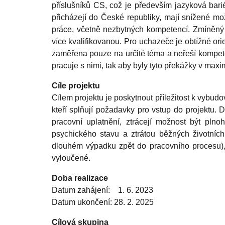
příslušníků CS, což je především jazyková bariéra
přicházejí do České republiky, mají snížené mož
práce, včetně nezbytných kompetencí. Zmíněný
více kvalifikovanou. Pro uchazeče je obtížné ori
zaměřena pouze na určité téma a neřeší kompete
pracuje s nimi, tak aby byly tyto překážky v ma
Cíle projektu
Cílem projektu je poskytnout příležitost k vybu
kteří splňují požadavky pro vstup do projektu. Da
pracovní uplatnění, ztrácejí možnost být pln
psychického stavu a ztrátou běžných životních
dlouhém výpadku zpět do pracovního procesu),
vyloučené.
Doba realizace
Datum zahájení: 1. 6. 2023
Datum ukončení: 28. 2. 2025
Cílová skupina