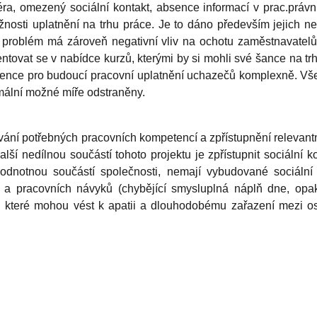
, omezený sociální kontakt, absence informací v prac.právní obl
nosti uplatnění na trhu práce. Je to dáno především jejich n
 problém má zároveň negativní vliv na ochotu zaměstnavatelů
entovat se v nabídce kurzů, kterými by si mohli své šance na tr
nce pro budoucí pracovní uplatnění uchazečů komplexně. Všechn
ximální možné míře odstraněny.
dování potřebných pracovních kompetencí a zpřístupnění relevan
lší nedílnou součástí tohoto projektu je zpřístupnit sociální k
ohodnotnou součástí společnosti, nemají vybudované sociáln
 a pracovních návyků (chybějící smysluplná náplň dne, opak
 které mohou vést k apatii a dlouhodobému zařazení mezi o