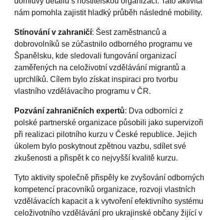
domluvy detailů s hostitelskou organizací. Tato aktivita
nám
pomohla
zajistit hladký průběh následné mobility.
Stínování v zahraničí
: Šest zaměstnanců a
dobrovolníků se zúčastn
ilo
odborného programu ve
Španělsku, kde sledovali fungování organizací
zaměřených na celoživotní vzdělávání migrantů a
uprchlíků. Cílem
bylo
získat inspiraci pro
tvorbu
vlastního vzdělávacího programu v ČR.
Pozvání zahraničních expertů
: Dva odborníci z
polské partnerské organizace
působili
jako supervizoři
při realizaci pilotního kurzu v České republice. Jejich
úkolem bylo poskytnout zpětnou vazbu, sdílet své
zkušenosti a přispět k co nejvyšší kvalitě kurzu.
Tyto aktivity společně přispěly ke zvyšování odborných
kompetencí pracovníků organizace, rozvoji vlastních
vzdělávacích kapacit a k vytvoření efektivního systému
celoživotního vzdělávání pro ukrajinské občany žijící v