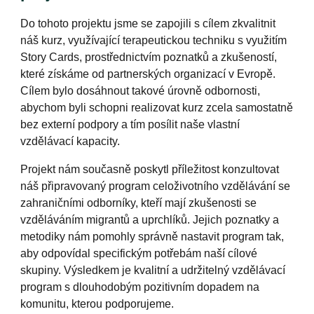
Do tohoto projektu jsme se zapojili s cílem zkvalitnit
náš kurz, využívající terapeutickou techniku s využitím
Story Cards, prostřednictvím poznatků a zkušeností,
které získáme od partnerských organizací v Evropě.
Cílem bylo
dosáhnout takové úrovně odbornosti,
abychom byli schopni realizovat kurz zcela samostatně
bez externí podpory a tím posílit naše vlastní
vzdělávací kapacity.
Projekt nám současně poskytl příležitost konzultovat
náš připravovaný program celoživotního vzdělávání se
zahraničními odborníky, kteří mají zkušenosti se
vzděláváním migrantů a uprchlíků. Jejich poznatky a
metodiky nám pomohly správně nastavit program tak,
aby odpovídal specifickým potřebám naší cílové
skupiny. Výsledkem
je
kvalitní a udržitelný vzdělávací
program s dlouhodobým pozitivním dopadem na
komunitu, kterou podporujeme.