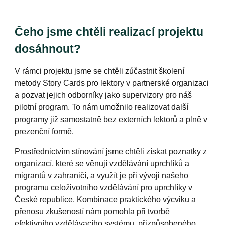
Čeho
jsme chtěli
realizací projektu
dosáhnout?
V rámci projektu
jsme se chtěli
zúčastnit školení
metody Story Cards pro lektory v partnerské organizaci
a pozvat jejich odborníky jako supervizory pro náš
pilotní program. To nám umožn
ilo
realizovat další
programy již samostatně bez externích lektorů a plně v
prezenční formě.
Prostřednictvím stínování
jsme chtěli
získat poznatky z
organizací, které se věnují vzdělávání uprchlíků a
migrantů v zahraničí, a využít je při vývoji našeho
programu celoživotního vzdělávání pro uprchlíky v
České republice. Kombinace praktického výcviku a
přenosu zkušeností nám pomohla
při tvorbě
efektivního vzdělávací
ho
systému, přizpůsobeného