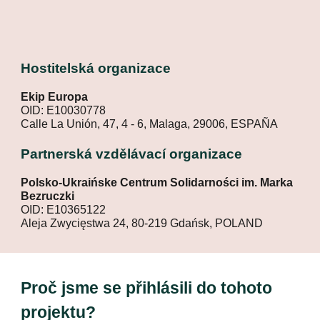
Hostitelsk
á
organizace
Ekip Europa
OID: E10030778
Calle La Unión, 47, 4 - 6, Malaga, 29006, ESPAÑA
Partnerská vzdělávací
organizace
Polsko-Ukraińske Centrum Solidarności im. Marka
Bezruczki
OID: E10365122
Aleja Zwycięstwa 24, 80-219 Gdańsk, POLAND
Proč jsme se přihlásili do tohoto
projektu?